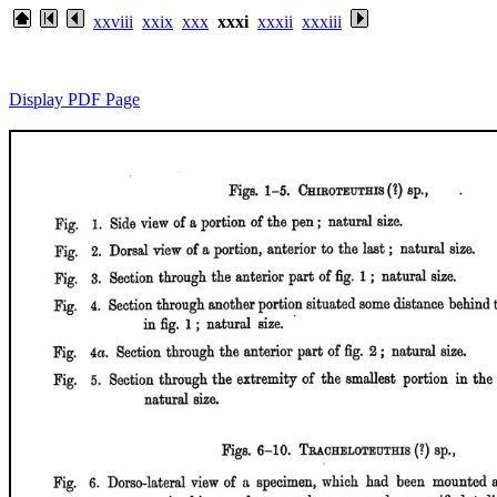
xxviii
xxix
xxx
xxxi
xxxii
xxxiii
Display PDF Page