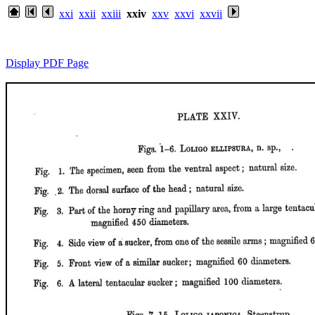
xxi
xxii
xxiii
xxiv
xxv
xxvi
xxvii
Display PDF Page