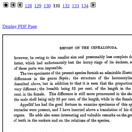
128
129
130
131
132
133
134
Display PDF Page