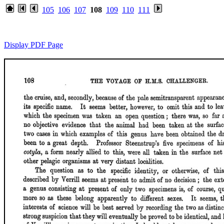
105
106
107
108
109
110
111
Display PDF Page