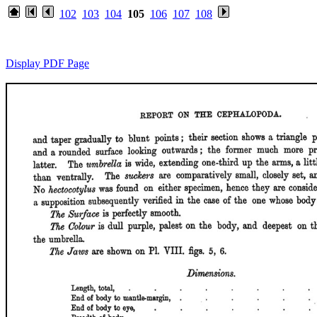
102
103
104
105
106
107
108
Display PDF Page