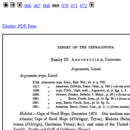
066
067
068
069
070
071
072
Display PDF Page