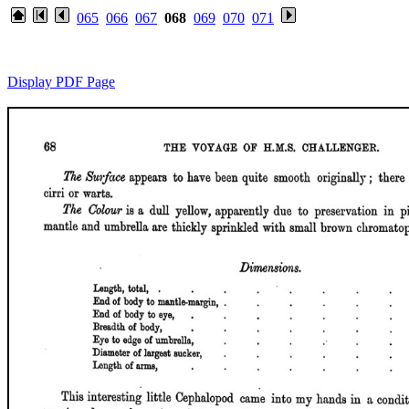
065
066
067
068
069
070
071
Display PDF Page