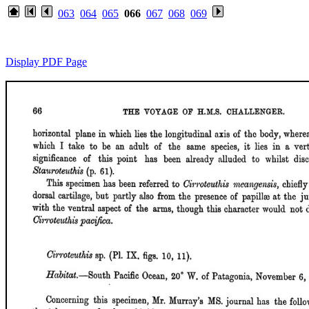
063
064
065
066
067
068
069
Display PDF Page