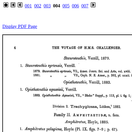
001
002
003
004
005
006
007
Display PDF Page