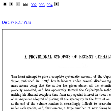
001
002
003
004
Display PDF Page