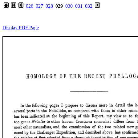
026
027
028
029
030
031
032
Display PDF Page