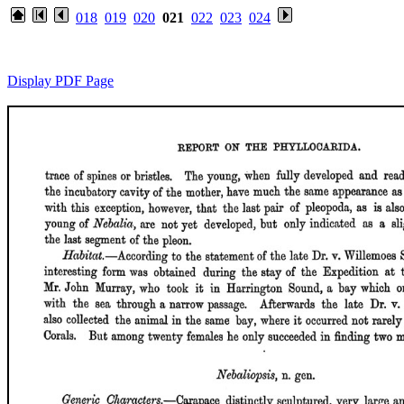
018
019
020
021
022
023
024
Display PDF Page