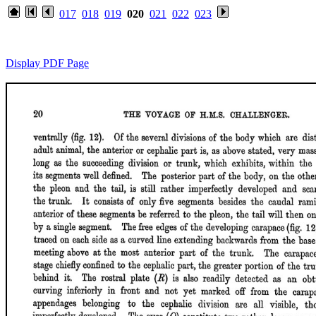
017
018
019
020
021
022
023
Display PDF Page