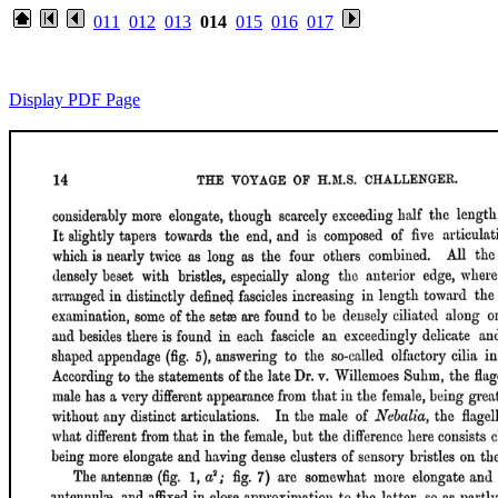
011
012
013
014
015
016
017
Display PDF Page