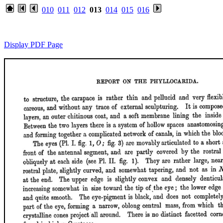
010
011
012
013
014
015
016
Display PDF Page