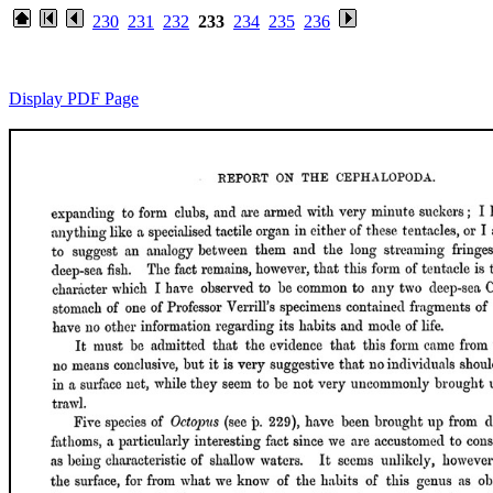
230
231
232
233
234
235
236
Display PDF Page