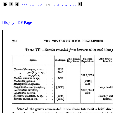
227
228
229
230
231
232
233
Display PDF Page