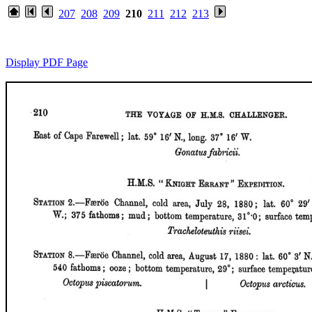
207
208
209
210
211
212
213
Display PDF Page