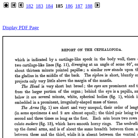
182
183
184
185
186
187
188
Display PDF Page