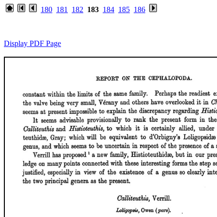
180
181
182
183
184
185
186
Display PDF Page