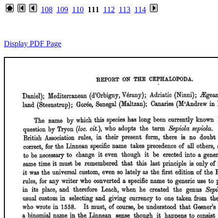
108
109
110
111
112
113
114
Display PDF Page