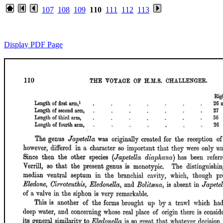
107
108
109
110
111
112
113
Display PDF Page