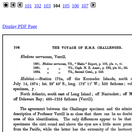
101
102
103
104
105
106
107
Display PDF Page