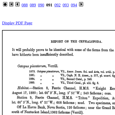
088
089
090
091
092
093
094
Display PDF Page