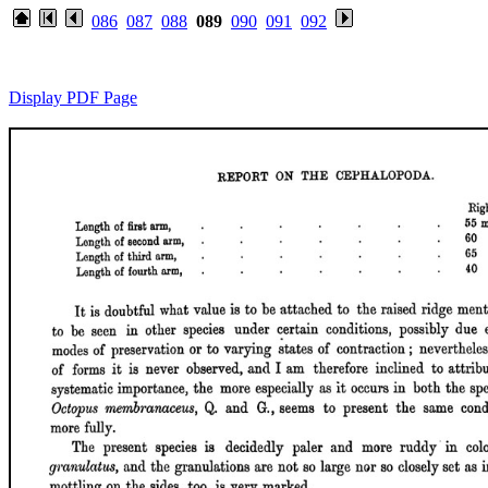
086
087
088
089
090
091
092
Display PDF Page