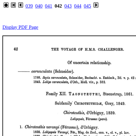
039
040
041
042
043
044
045
Display PDF Page