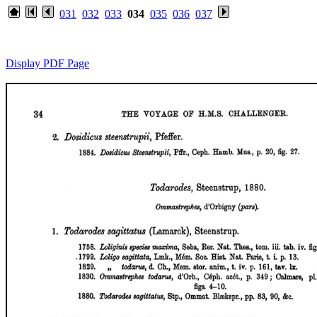
031
032
033
034
035
036
037
Display PDF Page