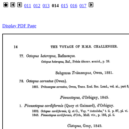
011
012
013
014
015
016
017
Display PDF Page