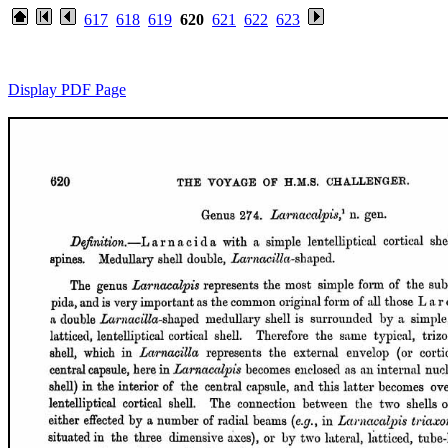
617
618
619
620
621
622
623
Display PDF Page