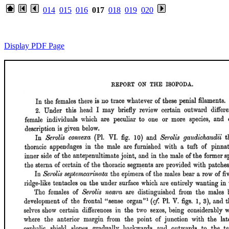
014
015
016
017
018
019
020
Display PDF Page