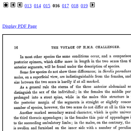
013
014
015
016
017
018
019
Display PDF Page