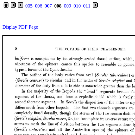
005
006
007
008
009
010
011
Display PDF Page