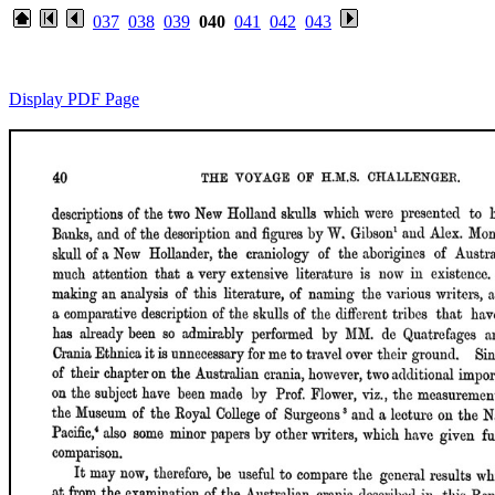
037
038
039
040
041
042
043
Display PDF Page