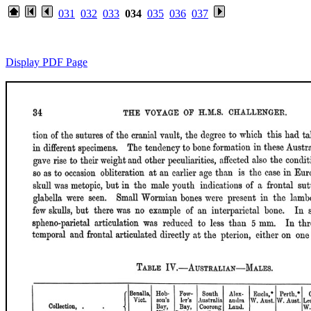
031
032
033
034
035
036
037
Display PDF Page