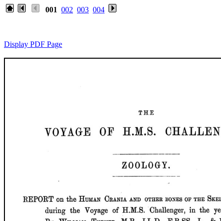
001
002
003
004
Display PDF Page