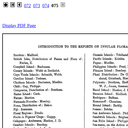
072
073
074
075
Display PDF Page