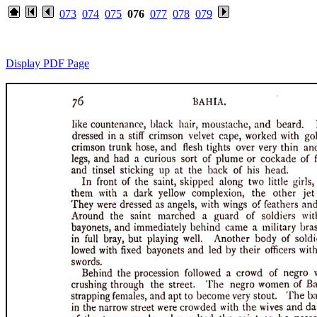
073
074
075
076
077
078
079
Display PDF Page