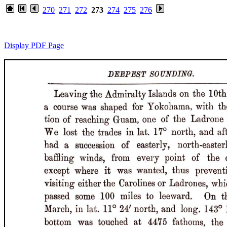
270
271
272
273
274
275
276
Display PDF Page