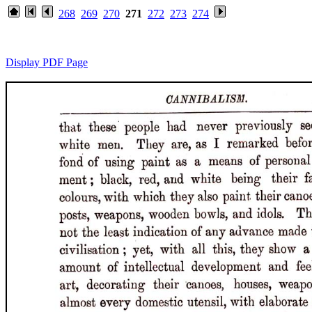
268
269
270
271
272
273
274
Display PDF Page