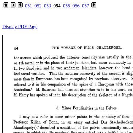
051
052
053
054
055
056
057
Display PDF Page