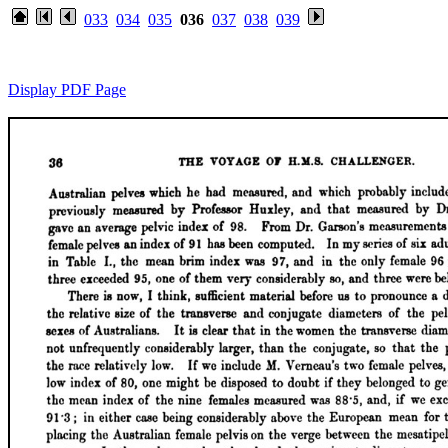
033
034
035
036
037
038
039
Display PDF Page