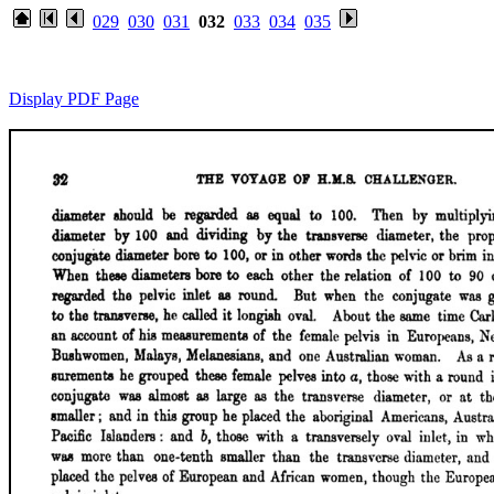
029
030
031
032
033
034
035
Display PDF Page