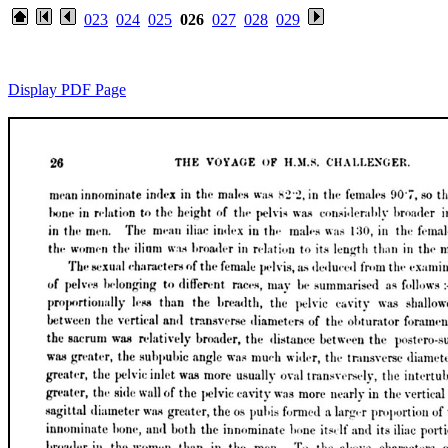
023
024
025
026
027
028
029
Display PDF Page