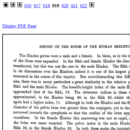
016
017
018
019
020
021
022
Display PDF Page