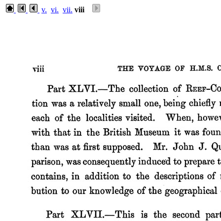
v.
vi.
vii.
viii