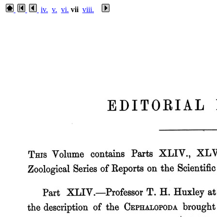
iv.
v.
vi.
vii
viii.