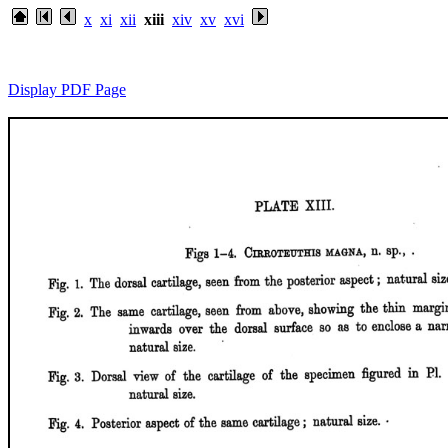
x
xi
xii
xiii
xiv
xv
xvi
Display PDF Page