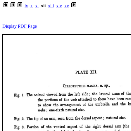
ix
x
xi
xii
xiii
xiv
xv
Display PDF Page