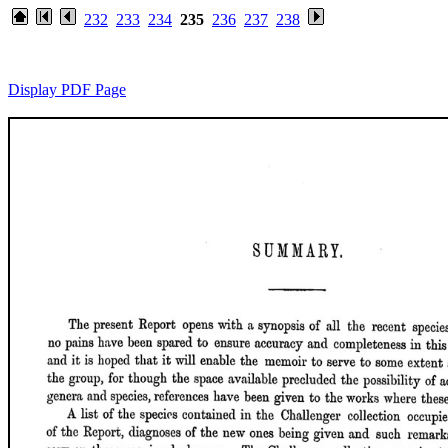
232
233
234
235
236
237
238
Display PDF Page