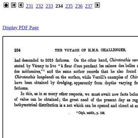
231
232
233
234
235
236
237
Display PDF Page